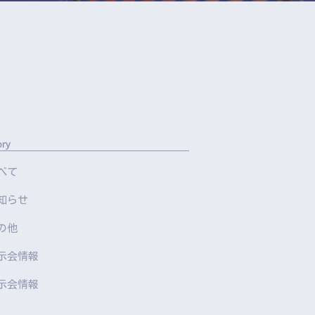
ory
べて
知らせ
の他
示会情報
示会情報