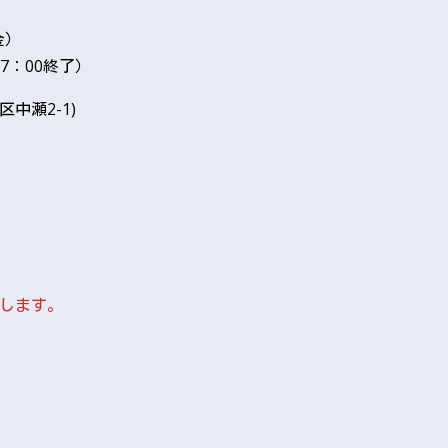
金）
：00終了）
中瀬2-1)
。
します。