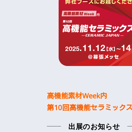
高機能素材Week内
第10回高機能セラミックス展 -
──
─
出展のお知らせ