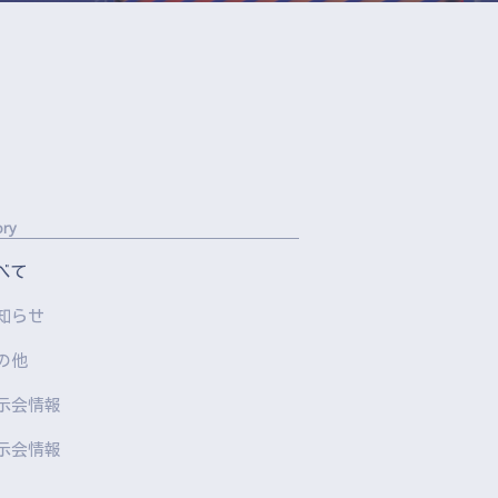
ory
べて
知らせ
の他
示会情報
示会情報