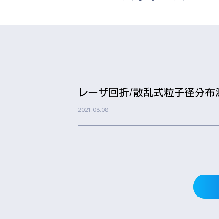
レーザ回折/散乱式粒子径分布測
2021.08.08